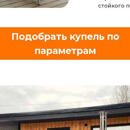
стойкого 
Подобрать купель по
параметрам