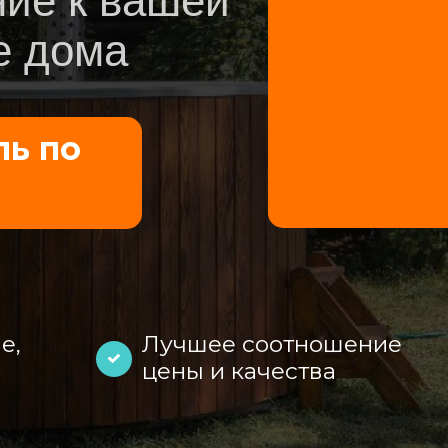
ие к вашей
е дома
ль по
м
е,
Лучшее соотношение
цены и качества