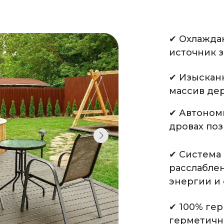
✔ Охлажда
источник 
✔ Изыскан
массив дер
✔ Автономн
дровах поз
✔ Система
расслабле
энергии и 
✔ 100% гер
герметична