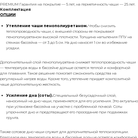
PREMIUM Гарантия на покрытие — 5 лет, на герметичность чаши — 25 лет.
Комплектация
ОПЦИИ
Утепление чаши пенополиуретаном.
Чтобы снизить
теплопроводность чаши, с внешней стороны ее покрывают
пенополиуретаном высокой плотности. Толщина напыления ППУ на
стенках бассейна — от 3 до 5 см. На дно наносят 1 см во избежание
усадки.
Дополнительный слой пенополиуретана снижает теплопроводность чаши
— температура воды в бассейне дольше остается теплой и комфортной
для плавания. Такое решение помогает сэкономить средства на
регулярный нагрев воды. Кроме того, утепление придает композитной
чаше дополнительную жесткость.
Усиление дна (соты).
Специальный безусадочный слой,
наносимый на дно чаши, применяется для его усиления. Это актуально
при установке бассейна на участке с проблемной почвой. Соты
упрочняют дно и предотвращают его проседание при подвижках
грунта.
Также сотовое дно чаши служит для дополнительной теплоизоляции.
Благодаря ему температура воды в бассейне дольше остается комфортной