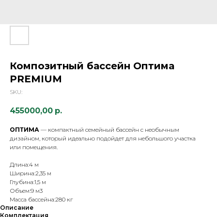
Композитный бассейн Оптима
PREMIUM
SKU:
455000,00
р.
ОПТИМА
— компактный семейный бассейн с необычным
дизайном, который идеально подойдет для небольшого участка
или помещения.
Длина:4 м
Ширина:2,35 м
Глубина:1,5 м
Объем:9 м3
Масса бассейна:280 кг
Описание
Комплектация