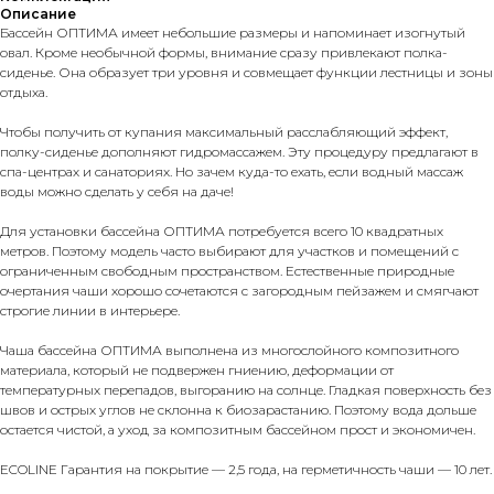
Описание
Бассейн ОПТИМА имеет небольшие размеры и напоминает изогнутый
овал. Кроме необычной формы, внимание сразу привлекают полка-
сиденье. Она образует три уровня и совмещает функции лестницы и зоны
отдыха.
Чтобы получить от купания максимальный расслабляющий эффект,
полку-сиденье дополняют гидромассажем. Эту процедуру предлагают в
спа-центрах и санаториях. Но зачем куда-то ехать, если водный массаж
воды можно сделать у себя на даче!
Для установки бассейна ОПТИМА потребуется всего 10 квадратных
метров. Поэтому модель часто выбирают для участков и помещений с
ограниченным свободным пространством. Естественные природные
очертания чаши хорошо сочетаются с загородным пейзажем и смягчают
строгие линии в интерьере.
Чаша бассейна ОПТИМА выполнена из многослойного композитного
материала, который не подвержен гниению, деформации от
температурных перепадов, выгоранию на солнце. Гладкая поверхность без
швов и острых углов не склонна к биозарастанию. Поэтому вода дольше
остается чистой, а уход за композитным бассейном прост и экономичен.
ECOLINE Гарантия на покрытие — 2,5 года, на герметичность чаши — 10 лет.