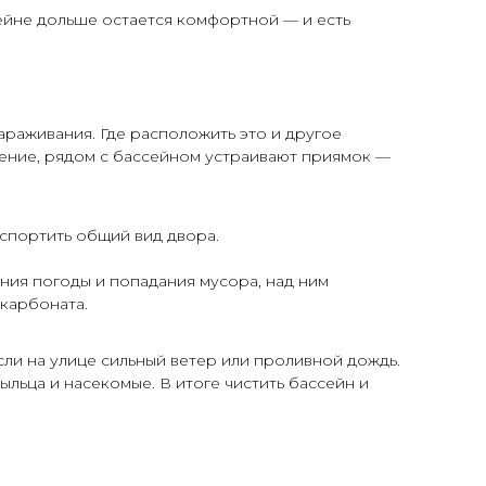
ейне дольше остается комфортной — и есть
араживания. Где расположить это и другое
ение, рядом с бассейном устраивают приямок —
спортить общий вид двора.
ния погоды и попадания мусора, над ним
карбоната.
сли на улице сильный ветер или проливной дождь.
ыльца и насекомые. В итоге чистить бассейн и