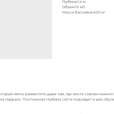
Глубина:1,4 м
Объем:10 м3
Масса бассейна:400 кг
торый легко разместить даже там, где места совсем немног
 на террасе. Постоянная глубина 1,40 м подойдет и для обуч