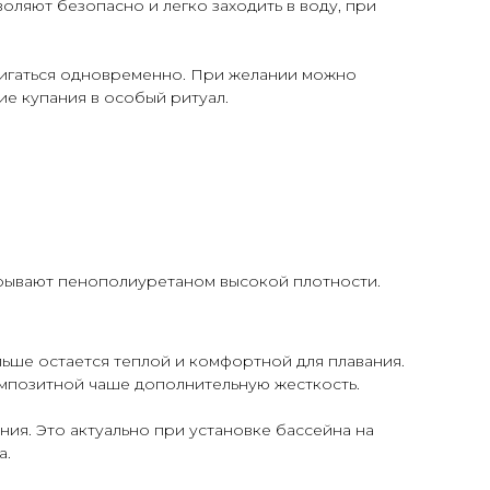
ляют безопасно и легко заходить в воду, при
вигаться одновременно. При желании можно
ие купания в особый ритуал.
рывают пенополиуретаном высокой плотности.
ше остается теплой и комфортной для плавания.
омпозитной чаше дополнительную жесткость.
ния. Это актуально при установке бассейна на
а.