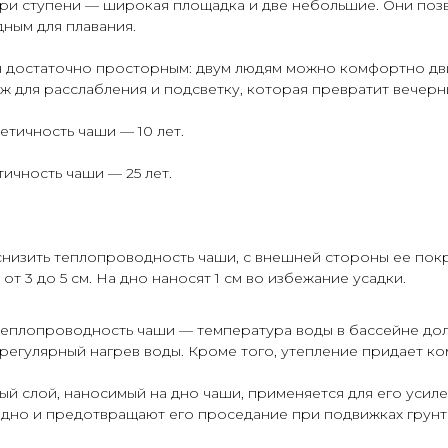
ри ступени — широкая площадка и две небольшие. Они позво
ным для плавания.
н достаточно просторным: двум людям можно комфортно д
ж для расслабления и подсветку, которая превратит вечерн
етичность чаши — 10 лет.
ичность чаши — 25 лет.
низить теплопроводность чаши, с внешней стороны ее пок
т 3 до 5 см. На дно наносят 1 см во избежание усадки.
еплопроводность чаши — температура воды в бассейне доль
регулярный нагрев воды. Кроме того, утепление придает к
й слой, наносимый на дно чаши, применяется для его усиле
 дно и предотвращают его проседание при подвижках грунт