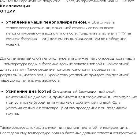
PREMIUM Гарантия на покрытие — 5 лет, на герметичность чаши — 25 лет.
Комплектация
ОПЦИИ
Утепление чаши пенополиуретаном.
Чтобы снизить
теплопроводность чаши, с внешней стороны ее покрывают
пенополиуретаном высокой плотности. Толщина напыления ППУ на
стенках бассейна — от 3 до 5 см. На дно наносят 1 см во избежание
усадки.
Дополнительный слой пенополиуретана снижает теплопроводность чаши
— температура воды в бассейне дольше остается теплой и комфортной
для плавания. Такое решение помогает сэкономить средства на
регулярный нагрев воды. Кроме того, утепление придает композитной
чаше дополнительную жесткость.
Усиление дна (соты).
Специальный безусадочный слой,
наносимый на дно чаши, применяется для его усиления. Это актуально
при установке бассейна на участке с проблемной почвой. Соты
упрочняют дно и предотвращают его проседание при подвижках
грунта.
Также сотовое дно чаши служит для дополнительной теплоизоляции.
Благодаря ему температура воды в бассейне дольше остается комфортной