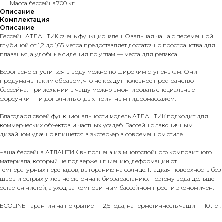
Масса бассейна:700 кг
Описание
Комплектация
Описание
Бассейн АТЛАНТИК очень функционален. Овальная чаша с переменной
глубиной от 1,2 до 1,65 метра предоставляет достаточно пространства для
плаванья, а удобные сидения по углам — места для релакса.
Безопасно спуститься в воду можно по широким ступенькам. Они
продуманы таким образом, что не крадут полезное пространство
бассейна. При желании в чашу можно вмонтировать специальные
форсунки — и дополнить отдых приятным гидромассажем.
Благодаря своей функциональности модель АТЛАНТИК подходит для
коммерческих объектов и частных усадеб. Бассейн с лаконичным
дизайном удачно впишется в экстерьер в современном стиле.
Чаша бассейна АТЛАНТИК выполнена из многослойного композитного
материала, который не подвержен гниению, деформации от
температурных перепадов, выгоранию на солнце. Гладкая поверхность без
швов и острых углов не склонна к биозарастанию. Поэтому вода дольше
остается чистой, а уход за композитным бассейном прост и экономичен.
ECOLINE Гарантия на покрытие — 2,5 года, на герметичность чаши — 10 лет.