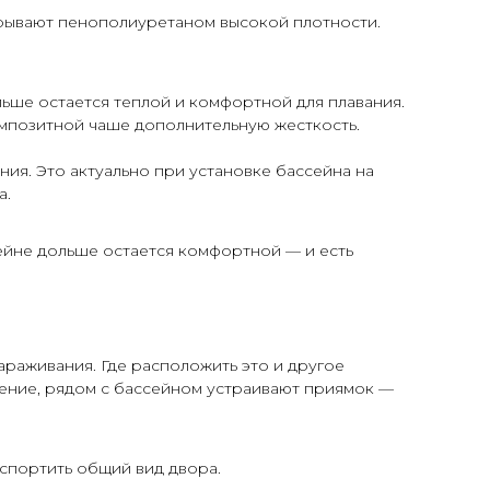
рывают пенополиуретаном высокой плотности.
ше остается теплой и комфортной для плавания.
омпозитной чаше дополнительную жесткость.
ния. Это актуально при установке бассейна на
а.
ейне дольше остается комфортной — и есть
араживания. Где расположить это и другое
ение, рядом с бассейном устраивают приямок —
спортить общий вид двора.