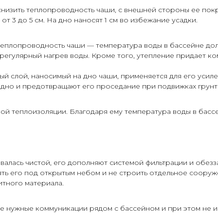
низить теплопроводность чаши, с внешней стороны ее пок
т 3 до 5 см. На дно наносят 1 см во избежание усадки.
еплопроводность чаши — температура воды в бассейне доль
регулярный нагрев воды. Кроме того, утепление придает к
й слой, наносимый на дно чаши, применяется для его усиле
 дно и предотвращают его проседание при подвижках грунт
ой теплоизоляции. Благодаря ему температура воды в басс
авалась чистой, его дополняют системой фильтрации и обезз
ь его под открытым небом и не строить отдельное сооруж
тного материала.
е нужные коммуникации рядом с бассейном и при этом не и