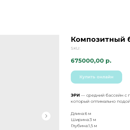
Композитный б
SKU:
675000,00
р.
Купить онлайн
ЭРИ
— средний бассейн с 
который оптимально подой
Длина:6 м
Ширина:3 м
Глубина:1,5 м