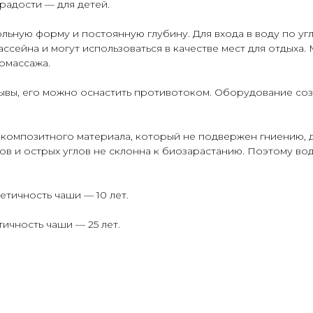
 радости — для детей.
льную форму и постоянную глубину. Для входа в воду по у
сейна и могут использоваться в качестве мест для отдых
омассажа.
ывы, его можно оснастить противотоком. Оборудование со
композитного материала, который не подвержен гниению, 
ов и острых углов не склонна к биозарастанию. Поэтому вод
етичность чаши — 10 лет.
ичность чаши — 25 лет.