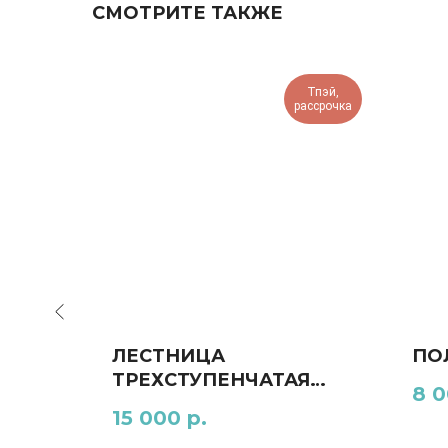
СМОТРИТЕ ТАКЖЕ
Тпэй,
Тпэй,
рассрочка
рассрочка
ЛЕСТНИЦА
ПО
ТРЕХСТУПЕНЧАТАЯ
8 
ТЕМНАЯ СОСНА
15 000
р.