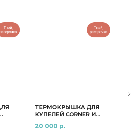
Тпэй,
Тпэй,
рассрочка
рассрочка
ДЛЯ
ТЕРМОКРЫШКА ДЛЯ
ЗА
КУПЕЛЕЙ CORNER И
15
STANDART
20 000
р.