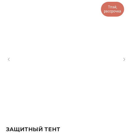
Тпэй,
рассрочка
ЗАЩИТНЫЙ ТЕНТ
Т