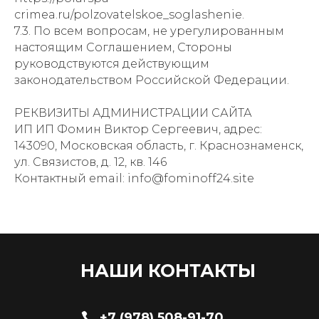
crimea.ru/polzovatelskoe_soglashenie.
7.3. По всем вопросам, не урегулированным
настоящим Соглашением, Стороны
руководствуются действующим
законодательством Российской Федерации.
РЕКВИЗИТЫ АДМИНИСТРАЦИИ САЙТА
ИП ИП Фомин Виктор Сергеевич, адрес:
143090, Московская область, г. Краснознаменск,
ул. Связистов, д. 12, кв. 146
Контактный email: info@fominoff24.site
НАШИ КОНТАКТЫ
+7 (978) 508-91-70