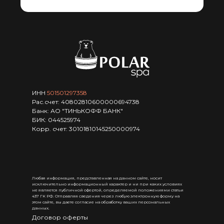
ИНН
501501297358
Рас.счет: 40802810600000694738
Банк: АО "ТИНЬКОФФ БАНК"
БИК: 044525974
Корр. счет: 30101810145250000974
Любая информация, представленная на данном сайте, носит
исключительно информационный характер и ни при каких условиях
не является публичной офертой, определяемой положениями статьи
437 ГК РФ. Отправляя сведения через любую электронную форму на
этом сайте, вы даете согласие на обработку ваших персональных
данных.
Договор оферты